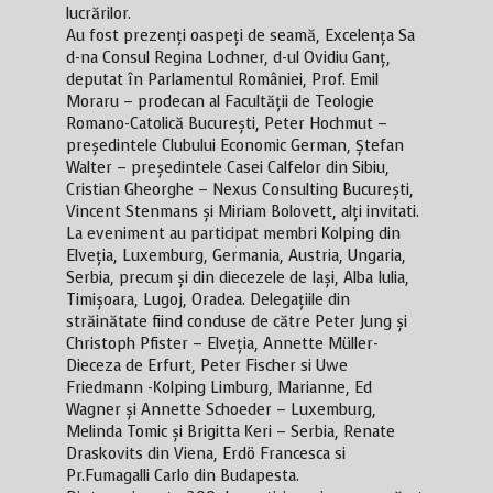
lucrărilor.
Au fost prezenți oaspeți de seamă, Excelența Sa
d-na Consul Regina Lochner, d-ul Ovidiu Ganț,
deputat în Parlamentul României, Prof. Emil
Moraru – prodecan al Facultății de Teologie
Romano-Catolică București, Peter Hochmut –
președintele Clubului Economic German, Ștefan
Walter – președintele Casei Calfelor din Sibiu,
Cristian Gheorghe – Nexus Consulting București,
Vincent Stenmans și Miriam Bolovett, alți invitati.
La eveniment au participat membri Kolping din
Elveția, Luxemburg, Germania, Austria, Ungaria,
Serbia, precum și din diecezele de Iași, Alba Iulia,
Timișoara, Lugoj, Oradea. Delegațiile din
străinătate fiind conduse de către Peter Jung și
Christoph Pfister – Elveția, Annette Müller-
Dieceza de Erfurt, Peter Fischer si Uwe
Friedmann -Kolping Limburg, Marianne, Ed
Wagner și Annette Schoeder – Luxemburg,
Melinda Tomic și Brigitta Keri – Serbia, Renate
Draskovits din Viena, Erdö Francesca si
Pr.Fumagalli Carlo din Budapesta.