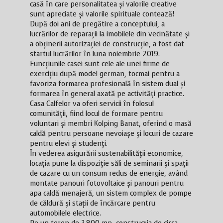
casă în care personalitatea și valorile creative
sunt apreciate și valorile spirituale contează!
După doi ani de pregătire a conceptului, a
lucrărilor de reparații la imobilele din vecinătate și
a obținerii autorizației de construcție, a fost dat
startul lucrărilor în luna noiembrie 2019.
Funcțiunile casei sunt cele ale unei firme de
exercițiu după model german, tocmai pentru a
favoriza formarea profesională în sistem dual și
formarea în general axată pe activități practice.
Casa Calfelor va oferi servicii în folosul
comunității, fiind locul de formare pentru
voluntari și membri Kolping Banat, oferind o masă
caldă pentru persoane nevoiașe și locuri de cazare
pentru elevi și studenți.
În vederea asigurării sustenabilității economice,
locația pune la dispoziție săli de seminarii și spații
de cazare cu un consum redus de energie, având
montate panouri fotovoltaice și panouri pentru
apa caldă menajeră, un sistem complex de pompe
de căldură și stații de încărcare pentru
automobilele electrice.