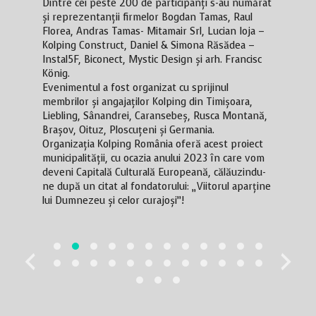
Dintre cei peste 200 de participanți s-au numărat
și reprezentanții firmelor Bogdan Tamas, Raul
Florea, Andras Tamas- Mitamair Srl, Lucian Ioja –
Kolping Construct, Daniel & Simona Răsădea –
Instal5F, Biconect, Mystic Design și arh. Francisc
König.
Evenimentul a fost organizat cu sprijinul
membrilor și angajaților Kolping din Timișoara,
Liebling, Sânandrei, Caransebeș, Rusca Montană,
Brașov, Oituz, Ploscuțeni și Germania.
Organizația Kolping România oferă acest proiect
municipalității, cu ocazia anului 2023 în care vom
deveni Capitală Culturală Europeană, călăuzindu-
ne după un citat al fondatorului: „Viitorul aparține
lui Dumnezeu și celor curajoși”!