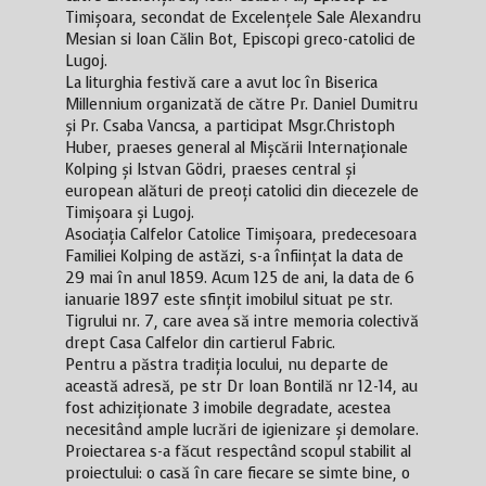
Timișoara, secondat de Excelențele Sale Alexandru
Mesian si Ioan Călin Bot, Episcopi greco-catolici de
Lugoj.
La liturghia festivă care a avut loc în Biserica
Millennium organizată de către Pr. Daniel Dumitru
și Pr. Csaba Vancsa, a participat Msgr.Christoph
Huber, praeses general al Mișcării Internaționale
Kolping și Istvan Gödri, praeses central și
european alături de preoți catolici din diecezele de
Timișoara și Lugoj.
Asociația Calfelor Catolice Timișoara, predecesoara
Familiei Kolping de astăzi, s-a înființat la data de
29 mai în anul 1859. Acum 125 de ani, la data de 6
ianuarie 1897 este sfințit imobilul situat pe str.
Tigrului nr. 7, care avea să intre memoria colectivă
drept Casa Calfelor din cartierul Fabric.
Pentru a păstra tradiția locului, nu departe de
această adresă, pe str Dr Ioan Bontilă nr 12-14, au
fost achiziționate 3 imobile degradate, acestea
necesitând ample lucrări de igienizare și demolare.
Proiectarea s-a făcut respectând scopul stabilit al
proiectului: o casă în care fiecare se simte bine, o