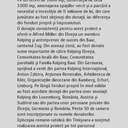
Pe un teren de 3.800 mp, construcția de circa
3.000 mp, amenajarea spațiilor verzi și a parcării a
necesitat o investiție de 11 milioane de lei, din care
jumătate au fost obținuți din donații, iar diferența
din fonduri proprii și împrumuturi.
O donație consistentă pentru acest proiect a
oferit-o Alfred Müller din Elveția un membru
Kolping și antreprenor de succes din Baar,
cantonul Zug. Din aceeași zonă, au fost donate
sume importante de către Kolping Elveția,
Comunitatea locală din Baar, Comunitatea
parohială și Familia Kolping Baar. Din Germania,
sprijinul a venit din partea Kolping Internațional,
Anton Zylstra, Acțiunea Renovabis, Arhidieceza de
Köln, Organizațiile diecezane din Bamberg, Erfurt,
Limburg. Pe lângă fonduri proprii în mod solidar
au fost acordate donații din partea unor asociații
Kolping din Luxemburg, România, Austria și
Sudtirol sau din partea unor persoane private din
Elveția, Germania și România. Peste 50 de camere
sunt inscripționate cu numele donatorilor.
Episcopia romano-catolică din Timișoara a susținut
realizarea acestui proiect pe tot parcursul